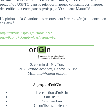
du Manuel d’oriGIn sur les IGs Américaines, c’est-à-dire un rôle
proactif du USPTO dans le rejet des marques contenant des marques
de certification enregistrées (voir page 39 de notre Manuel)!
L’opinion de la Chambre des recours peut être trouvée (uniquement en
anglais) à :
http://ttabvue.uspto.gov/ttabvue/v?
pno=92046786&pty=CAN&eno=92
2, chemin du Pavillon,
1218, Grand-Saconnex, Genève, Suisse
Mail: info@origin-gi.com
À propos d’oriGIn
Présentation d’oriGIn
Our Team
Nos membres
Ce qu’ils disent de nous