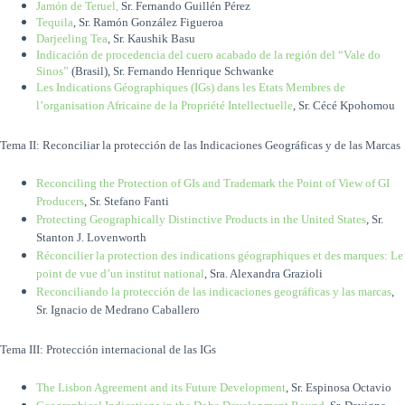
Jamón de Teruel,
Sr. Fernando Guillén Pérez
Tequila
, Sr. Ramón González Figueroa
Darjeeling Tea
, Sr. Kaushik Basu
Indicación de procedencia del cuero acabado de la región del “Vale do
Sinos”
(Brasil), Sr. Fernando Henrique Schwanke
Les Indications Géographiques (IGs) dans les Etats Membres de
l’organisation Africaine de la Propriété Intellectuelle
, Sr. Cécé Kpohomou
Tema II: Reconciliar la protección de las Indicaciones Geográficas y de las Marcas
Reconciling the Protection of GIs and Trademark the Point of View of GI
Producers
, Sr. Stefano Fanti
Protecting Geographically Distinctive Products in the United States
, Sr.
Stanton J. Lovenworth
Réconcilier la protection des indications géographiques et des marques: Le
point de vue d’un institut national
, Sra. Alexandra Grazioli
Reconciliando la protección de las indicaciones geográficas y las marcas
,
Sr. Ignacio de Medrano Caballero
Tema III: Protección internacional de las IGs
The Lisbon Agreement and its Future Development
, Sr. Espinosa Octavio