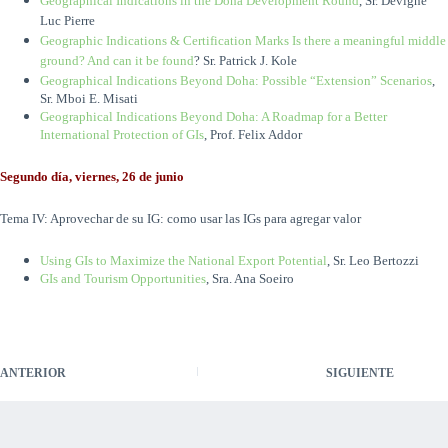
Geographical Indications in the Doha Development Round
, Sr. Devigne
Luc Pierre
Geographic Indications & Certification Marks Is there a meaningful middle
ground? And can it be found
? Sr. Patrick J. Kole
Geographical Indications Beyond Doha: Possible “Extension” Scenarios
,
Sr. Mboi E. Misati
Geographical Indications Beyond Doha: A Roadmap for a Better
International Protection of GIs
, Prof. Felix Addor
Segundo día, viernes, 26 de junio
Tema IV: Aprovechar de su IG: como usar las IGs para agregar valor
Using GIs to Maximize the National Export Potential
, Sr. Leo Bertozzi
GIs and Tourism Opportunities
, Sra. Ana Soeiro
ANTERIOR
SIGUIENTE