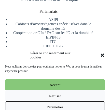
Partenariats
ASIPI
Cabinets d’avocats/agences spécialisés/es dans le
domaine des IG
Coopération oriGIn / FAO sur les IG et la durabilité
EIPIN-IS
ITC
LIFE TTGG
Université d’Alicante
Gérer le consentement aux
AfrIPI
cookies
Recevoir notre newsletter
Nous utilisons des cookies pour optimiser notre site Web et vous fournir la meilleur
experience possible.
S'inscrire
Accept
Copyright © 2026 oriGIn | Organization for an International
Geographical Indications Network -
Site web hébergé et géré
Refuser
par Esperluat
Paramètres