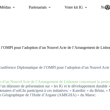
Médias
Partenariats
Votre kit IG
Nous 
Campagnes
Durabilité
GI Trends Panel
oriGIn Worldwide GIs 
e l’OMPI pour l’adoption d’un Nouvel Acte de l’Arrangement de Lisbo
a Conférence Diplomatique de l’OMPI pour l’adoption d’un Nouvel Act
’un Nouvel Acte de l’Arrangement de Lisbonne concernant la protection
un déjeuner de présentation sur « les IG et le développement durable » 
tenaires d’oriGIn participent à ces initiatives: « Karethic » du Béni
ation Géographique de l’Huile d’Argane (AMIGHA) » du Maroc.