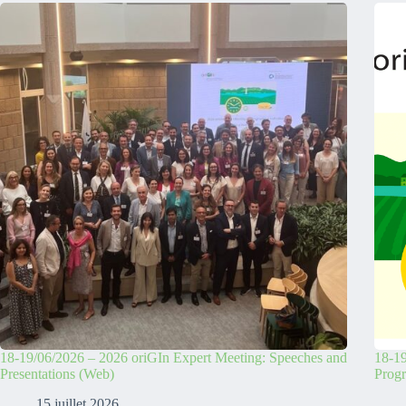
18-19/06/2026 – 2026 oriGIn Expert Meeting: Speeches and
18-19
Presentations (Web)
Prog
15 juillet 2026