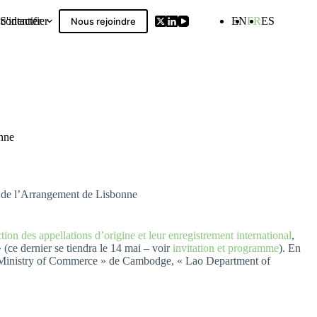
contacter
S'identifier
EN
FR
ES
Nous rejoindre
Compilation
nne
e de l’Arrangement de Lisbonne
 des appellations d’origine et leur enregistrement international
,
(ce dernier se tiendra le 14 mai – voir
invitation et programme
). En
n, « Ministry of Commerce » de Cambodge, « Lao Department of