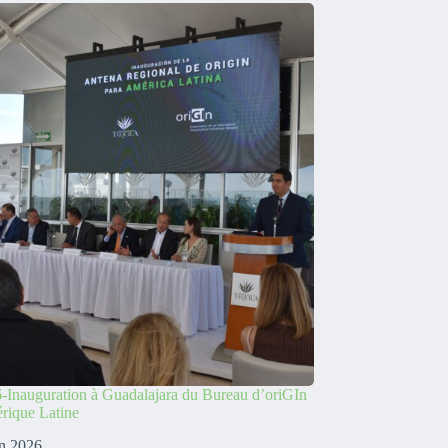
-Inauguration à Guadalajara du Bureau d’oriGIn
rique Latine
in 2026