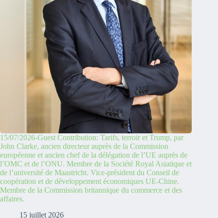
15/07/2026-Guest Contribution: Tarifs, terroir et Trump, par
John Clarke, ancien directeur auprès de la Commission
européenne et ancien chef de la délégation de l’UE auprès de
l’OMC et de l’ONU. Membre de la Société Royal Asiatique et
de l’université de Maastricht. Vice-président du Conseil de
coopération et de développement économiques UE-Chine.
Membre de la Commission britannique du commerce et des
affaires.
15 juillet 2026