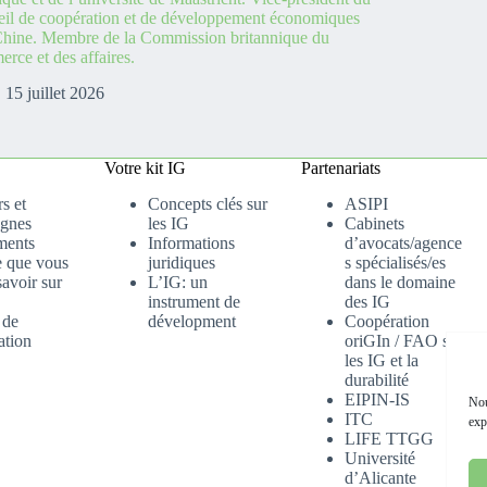
il de coopération et de développement économiques
hine. Membre de la Commission britannique du
rce et des affaires.
15 juillet 2026
Votre kit IG
Partenariats
s et
Concepts clés sur
ASIPI
gnes
les IG
Cabinets
ments
Informations
d’avocats/agence
e que vous
juridiques
s spécialisés/es
avoir sur
L’IG: un
dans le domaine
instrument de
des IG
 de
dévelopment
Coopération
ation
oriGIn / FAO sur
les IG et la
durabilité
EIPIN-IS
Nou
ITC
exp
LIFE TTGG
Université
d’Alicante