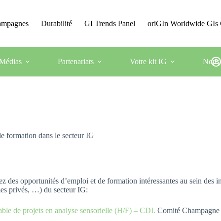
Campagnes
Durabilité
GI Trends Panel
oriGIn Worldwide GIs 
Médias
Partenariats
Votre kit IG
Nous 
e formation dans le secteur IG
 des opportunités d’emploi et de formation intéressantes au sein des ins
es privés, …) du secteur IG:
ble de projets en analyse sensorielle (H/F) – CDI.
Comité Champagn