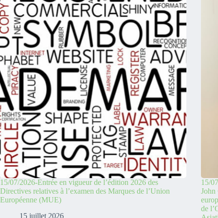
15/07/2026-Entrée en vigueur de l’édition 2026 des
15/07
Directives relatives à l’examen des Marques de l’Union
John 
Européenne (MUE)
europ
de l
15 juillet 2026
Asiat