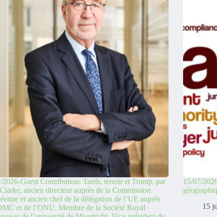
/2026-Guest Contribution: Tarifs, terroir et Trump, par
15/07/2026
Clarke, ancien directeur auprès de la Commission
géographi
éenne et ancien chef de la délégation de l’UE auprès
15 j
’OMC et de l’ONU. Membre de la Société Royal
ique et de l’université de Maastricht. Vice-président du