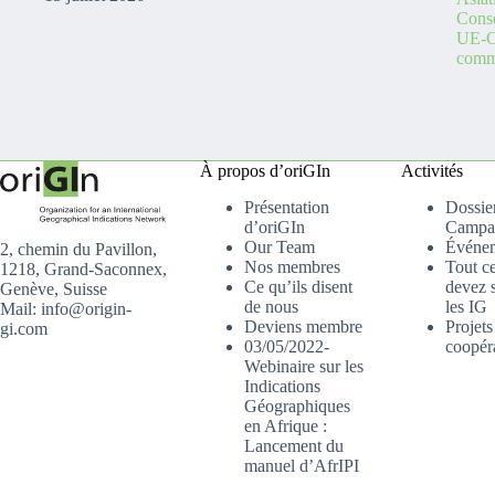
Conse
UE-C
comme
À propos d’oriGIn
Activités
Présentation
Dossier
d’oriGIn
Campa
Our Team
Événe
2, chemin du Pavillon,
Nos membres
Tout c
1218, Grand-Saconnex,
Ce qu’ils disent
devez s
Genève, Suisse
de nous
les IG
Mail: info@origin-
Deviens membre
Projets
gi.com
03/05/2022-
coopér
Webinaire sur les
Indications
Géographiques
en Afrique :
Lancement du
manuel d’AfrIPI