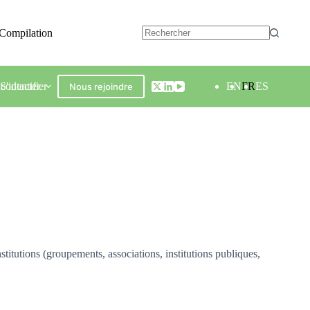
Compilation
contacter
S'identifier
EN
FR
ES
Nous rejoindre
titutions (groupements, associations, institutions publiques,
e