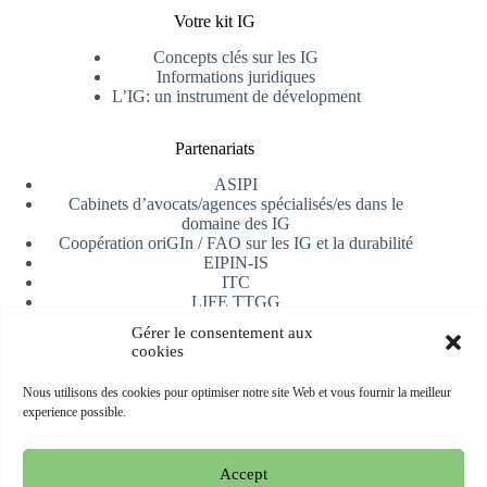
Votre kit IG
Concepts clés sur les IG
Informations juridiques
L’IG: un instrument de dévelopment
Partenariats
ASIPI
Cabinets d’avocats/agences spécialisés/es dans le
domaine des IG
Coopération oriGIn / FAO sur les IG et la durabilité
EIPIN-IS
ITC
LIFE TTGG
Université d’Alicante
Gérer le consentement aux
AfrIPI
cookies
Recevoir notre newsletter
Nous utilisons des cookies pour optimiser notre site Web et vous fournir la meilleur
experience possible.
S'inscrire
Accept