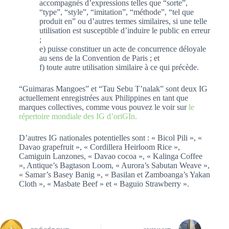
accompagnés d’expressions telles que “sorte”,
“type”, “style”, “imitation”, “méthode”, “tel que
produit en” ou d’autres termes similaires, si une telle
utilisation est susceptible d’induire le public en erreur
;
e) puisse constituer un acte de concurrence déloyale
au sens de la Convention de Paris ; et
f) toute autre utilisation similaire à ce qui précède.
“Guimaras Mangoes” et “Tau Sebu T’nalak” sont deux IG
actuellement enregistrées aux Philippines en tant que
marques collectives, comme vous pouvez le voir sur
le
répertoire mondiale des IG d’oriGIn.
D’autres IG nationales potentielles sont : « Bicol Pili », «
Davao grapefruit », « Cordillera Heirloom Rice »,
Camiguin Lanzones, « Davao cocoa », « Kalinga Coffee
», Antique’s Bagtason Loom, « Aurora’s Sabutan Weave »,
« Samar’s Basey Banig », « Basilan et Zamboanga’s Yakan
Cloth », « Masbate Beef » et « Baguio Strawberry ».