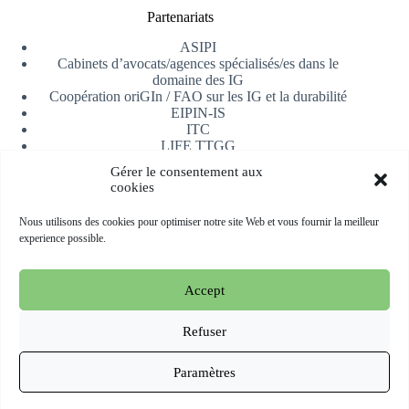
Partenariats
ASIPI
Cabinets d’avocats/agences spécialisés/es dans le
domaine des IG
Coopération oriGIn / FAO sur les IG et la durabilité
EIPIN-IS
ITC
LIFE TTGG
Université d’Alicante
Gérer le consentement aux
AfrIPI
cookies
Recevoir notre newsletter
Nous utilisons des cookies pour optimiser notre site Web et vous fournir la meilleur
experience possible.
S'inscrire
Accept
Copyright © 2026 oriGIn | Organization for an International
Geographical Indications Network -
Site web hébergé et géré
Refuser
par Esperluat
Paramètres
Terms & conditions
Cookie Policy