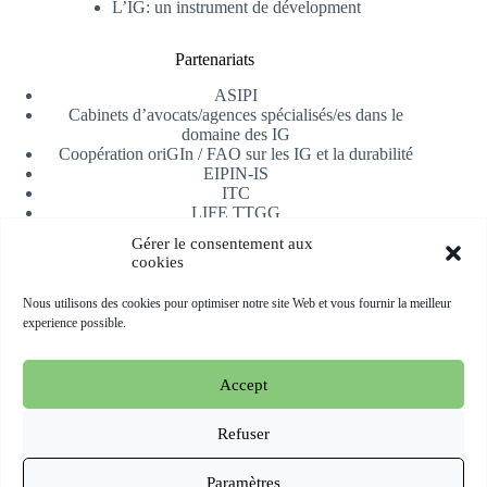
L’IG: un instrument de dévelopment
Partenariats
ASIPI
Cabinets d’avocats/agences spécialisés/es dans le
domaine des IG
Coopération oriGIn / FAO sur les IG et la durabilité
EIPIN-IS
ITC
LIFE TTGG
Université d’Alicante
Gérer le consentement aux
AfrIPI
cookies
Recevoir notre newsletter
Nous utilisons des cookies pour optimiser notre site Web et vous fournir la meilleur
experience possible.
S'inscrire
Accept
Copyright © 2026 oriGIn | Organization for an International
Geographical Indications Network -
Site web hébergé et géré
Refuser
par Esperluat
Paramètres