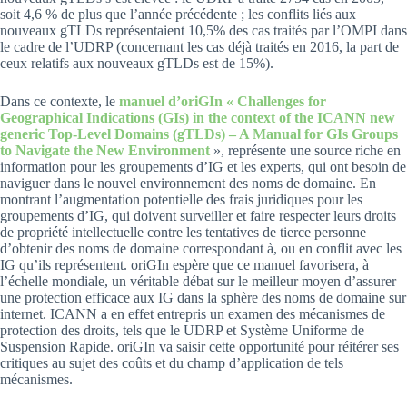
soit 4,6 % de plus que l’année précédente ; les conflits liés aux
nouveaux gTLDs représentaient 10,5% des cas traités par l’OMPI dans
le cadre de l’UDRP (concernant les cas déjà traités en 2016, la part de
ceux relatifs aux nouveaux gTLDs est de 15%).
Dans ce contexte, le
manuel d’oriGIn « Challenges for
Geographical Indications (GIs) in the context of the ICANN new
generic Top-Level Domains (gTLDs) – A Manual for GIs Groups
to Navigate the New Environment
», représente une source riche en
information pour les groupements d’IG et les experts, qui ont besoin de
naviguer dans le nouvel environnement des noms de domaine. En
montrant l’augmentation potentielle des frais juridiques pour les
groupements d’IG, qui doivent surveiller et faire respecter leurs droits
de propriété intellectuelle contre les tentatives de tierce personne
d’obtenir des noms de domaine correspondant à, ou en conflit avec les
IG qu’ils représentent. oriGIn espère que ce manuel favorisera, à
l’échelle mondiale, un véritable débat sur le meilleur moyen d’assurer
une protection efficace aux IG dans la sphère des noms de domaine sur
internet. ICANN a en effet entrepris un examen des mécanismes de
protection des droits, tels que le UDRP et Système Uniforme de
Suspension Rapide. oriGIn va saisir cette opportunité pour réitérer ses
critiques au sujet des coûts et du champ d’application de tels
mécanismes.