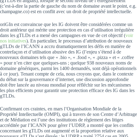
(gTLDs en anglais), lorsque le second niveau de l’enregistrement
(c’est-à-dire la partie de gauche du nom de domaine avant le point, e.g.
champagne.co) est en conflit avec un droit de propriété intellectuelle.
oriGIn est convaincue que les IG doivent être considérées comme un
droit antérieur qui mérite une protection en cas d’utilisation irrégulière
dans les gTLDs et a mené des campagnes en vue de cet objectif (
voir
nos initiatives
). En particulier, le processus d’attribution de nouveaux
gTLDs de l’ICANN a accru dramatiquement les défis en matière de
contrefaçon et d’utilisation abusive des IG (l’enjeu s’étend à de
nouveaux domaines tels que « .bio », « .food », « .pizza » et « .coffee
» pour n’en citer que quelques-uns ; quelque 938 nouveaux noms de
domaine génériques, parmi les 1400 demandés, sont déjà opérationnels
à ce jour). Tenant compte de cela, nous croyons que, dans le contexte
du débat sur la gouvernance d’internet, une discussion approfondie
doit être lancée au niveau mondial pour réfléchir sur les mécanismes
les plus efficients pour garantir une protection efficace des IG dans les
gTLDs.
Confirmant ces craintes, en mars l’Organisation Mondiale de la
Propriété Intellectuelle (OMPI), qui à travers de son Centre d’Arbitrage
et de Médiation est l’une des institutions de règlement des litiges
accréditée par l’ICANN pour gérer l’UDRP, a montré que les conflits
concernant les gTLDs ont augmenté et la proportion relative aux
nouveaux gTLDs s’est élevée : le UDRP a traité 2754 cas en 2005,