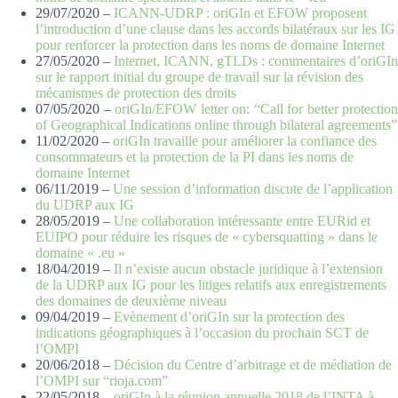
29/07/2020 –
ICANN-UDRP : oriGIn et EFOW proposent
l’introduction d’une clause dans les accords bilatéraux sur les IG
pour renforcer la protection dans les noms de domaine Internet
27/05/2020 –
Internet, ICANN, gTLDs : commentaires d’oriGIn
sur le rapport initial du groupe de travail sur la révision des
mécanismes de protection des droits
07/05/2020 –
oriGIn/EFOW letter on: “Call for better protection
of Geographical Indications online through bilateral agreements”
11/02/2020 –
oriGIn travaille pour améliorer la confiance des
consommateurs et la protection de la PI dans les noms de
domaine Internet
06/11/2019 –
Une session d’information discute de l’application
du UDRP aux IG
28/05/2019 –
Une collaboration intéressante entre EURid et
EUIPO pour réduire les risques de « cybersquatting » dans le
domaine « .eu »
18/04/2019 –
Il n’existe aucun obstacle juridique à l’extension
de la UDRP aux IG pour les litiges relatifs aux enregistrements
des domaines de deuxième niveau
09/04/2019 –
Evènement d’oriGIn sur la protection des
indications géographiques à l’occasion du prochain SCT de
l’OMPI
20/06/2018 –
Décision du Centre d’arbitrage et de médiation de
l’OMPI sur “rioja.com”
22/05/2018 –
oriGIn à la réunion annuelle 2018 de l’INTA à