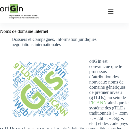
Noms de domaine Internet
Dossiers et Campagnes
,
Information juridiques
negotiations internationales
oriGIn est
convaincue que le
processus
d’attribution des
nouveaux noms de
domaine génériques
de premier niveau
(gTLDs), au sein de
l’
ICANN
ainsi que le
système des gTLDs
traditionnels ( « .com
», « .int », « .org »,
etc.) et des code pays
ccTLDs (« .ch », « .ca », « .uk », etc.) doit être compatible avec les