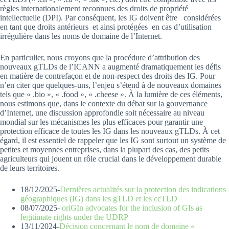
règles internationalement reconnues des droits de propriété
intellectuelle (DPI). Par conséquent, les IG doivent être considérées
en tant que droits antérieurs et ainsi protégées en cas d’utilisation
irrégulière dans les noms de domaine de l’Internet.
En particulier, nous croyons que la procédure d’attribution des
nouveaux gTLDs de l’ICANN a augmenté dramatiquement les défis
en matière de contrefaçon et de non-respect des droits des IG. Pour
n’en citer que quelques-uns, l’enjeu s’étend à de nouveaux domaines
tels que « .bio », « .food », « .cheese ». À la lumière de ces éléments,
nous estimons que, dans le contexte du débat sur la gouvernance
d’Internet, une discussion approfondie soit nécessaire au niveau
mondial sur les mécanismes les plus efficaces pour garantir une
protection efficace de toutes les IG dans les nouveaux gTLDs. À cet
égard, il est essentiel de rappeler que les IG sont surtout un système de
petites et moyennes entreprises, dans la plupart des cas, des petits
agriculteurs qui jouent un rôle crucial dans le développement durable
de leurs territoires.
18/12/2025-
Dernières actualités sur la protection des indications
géographiques (IG) dans les gTLD et les ccTLD
08/07/2025-
oriGIn advocates for the inclusion of GIs as
legitimate rights under the UDRP
13/11/2024-
Décision concernant le nom de domaine «