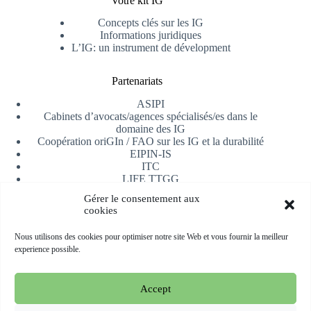
Votre kit IG
Concepts clés sur les IG
Informations juridiques
L’IG: un instrument de dévelopment
Partenariats
ASIPI
Cabinets d’avocats/agences spécialisés/es dans le
domaine des IG
Coopération oriGIn / FAO sur les IG et la durabilité
EIPIN-IS
ITC
LIFE TTGG
Université d’Alicante
Gérer le consentement aux
AfrIPI
cookies
Recevoir notre newsletter
Nous utilisons des cookies pour optimiser notre site Web et vous fournir la meilleur
experience possible.
S'inscrire
Accept
Copyright © 2026 oriGIn | Organization for an International