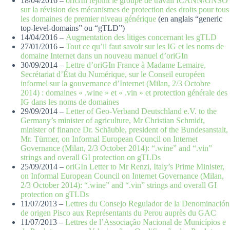
18/04/2016 –
oriGIn rejoint le groupe de travail ICANN/GNSO
sur la révision des mécanismes de protection des droits pour tous
les domaines de premier niveau générique
(en anglais “generic
top-level-domains” ou “gTLD”)
14/04/2016 –
Augmentation des litiges concernant les gTLD
27/01/2016 –
Tout ce qu’il faut savoir sur les IG et les noms de
domaine Internet dans un nouveau manuel d’oriGIn
30/09/2014 –
Lettre d’oriGIn France à Madame Lemaire,
Secrétariat d’État du Numérique, sur le Conseil européen
informel sur la gouvernance d’Internet (Milan, 2/3 Octobre
2014) : domaines « .wine » et « .vin » et protection générale des
IG dans les noms de domaines
29/09/2014 –
Letter of Geo-Verband Deutschland e.V. to the
Germany’s minister of agriculture, Mr Christian Schmidt,
minister of finance Dr. Schäuble, president of the Bundesanstalt,
Mr. Türmer, on Informal European Council on Internet
Governance (Milan, 2/3 October 2014): “.wine” and “.vin”
strings and overall GI protection on gTLDs
25/09/2014 –
oriGIn Letter to Mr Renzi, Italy’s Prime Minister,
on Informal European Council on Internet Governance (Milan,
2/3 October 2014): “.wine” and “.vin” strings and overall GI
protection on gTLDs
11/07/2013 –
Lettres du Consejo Regulador de la Denominación
de origen Pisco aux Représentants du Perou auprès du GAC
11/07/2013 –
Lettres de l’Associação Nacional de Municípios e