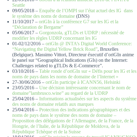
Seattle
09/05/2018 –
Enquête de l’OMPI sur l’état actuel des IG dans
le système des noms de domaine
(DNS)
11/10/2017 –
oriGIn à la conférence G7 sur les IG et la
“Déclaration de Bergame”
05/06/2017 –
Gorgonzola, gTLDs et UDRP : nécessité de
modifier les règles UDRP concernant les IG
01-02/12/2016 –
oriGIn @ INTA’s Digital World Conference:
“Navigating the Digital Yellow Brick Road”
, Bruxelles
(Belgique). Massimo Vittori, Directeur éxecutif d’oriGIn anime
le panel sur “Geographical Indications (GIs) on the Internet:
Challenges related to gTLDs & E-Commerce”.
03/10/2016 –
Table ronde d’oriGIn sur « Défis pour les IG et les
noms de pays dans les noms de domaine de l’Internet »
27-30/06/2016 –
oriGIn participe à ICANN56, Helsinki
23/05/2016 –
Une décision intéressante concernant le nom de
domaine”lambrusco.wine” au regard de la UDRP
25/04/2016 –
Informations actualisées sur les aspects du système
des noms de domaine relatifs aux marques
25/04/2016 –
Protection des indications géographiques et des
noms de pays dans le système des noms de domaine –
Proposition des délégations de l’Allemagne, de la France, de la
Hongrie, de l’Italie, de la République de Moldova, de la
République Tchèque et de la Suisse