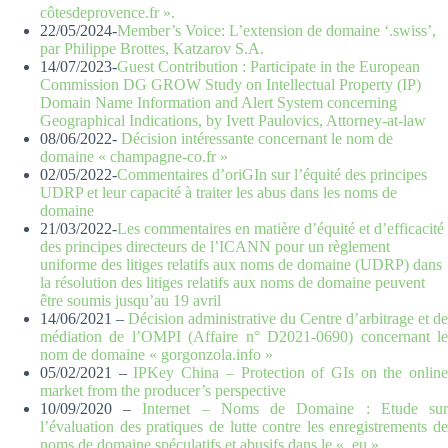
côtesdeprovence.fr ».
22/05/2024-
Member’s Voice: L’extension de domaine ‘.swiss’,
par Philippe Brottes, Katzarov S.A.
14/07/2023-
Guest Contribution : Participate in the European
Commission DG GROW Study on Intellectual Property (IP)
Domain Name Information and Alert System concerning
Geographical Indications, by Ivett Paulovics, Attorney-at-law
08/06/2022-
Décision intéressante concernant le nom de
domaine « champagne-co.fr »
02/05/2022-
Commentaires d’oriGIn sur l’équité des principes
UDRP et leur capacité à traiter les abus dans les noms de
domaine
21/03/2022-
Les commentaires en matière d’équité et d’efficacité
des principes directeurs de l’ICANN pour un règlement
uniforme des litiges relatifs aux noms de domaine (UDRP) dans
la résolution des litiges relatifs aux noms de domaine peuvent
être soumis jusqu’au 19 avril
14/06/2021 –
Décision administrative du Centre d’arbitrage et de
médiation de l’OMPI (Affaire n° D2021-0690) concernant le
nom de domaine « gorgonzola.info »
05/02/2021 –
IPKey China – Protection of GIs on the onlin
market from the producer’s perspective
10/09/2020 –
Internet – Noms de Domaine : Etude su
l’évaluation des pratiques de lutte contre les enregistrements de
noms de domaine spéculatifs et abusifs dans le « .eu »