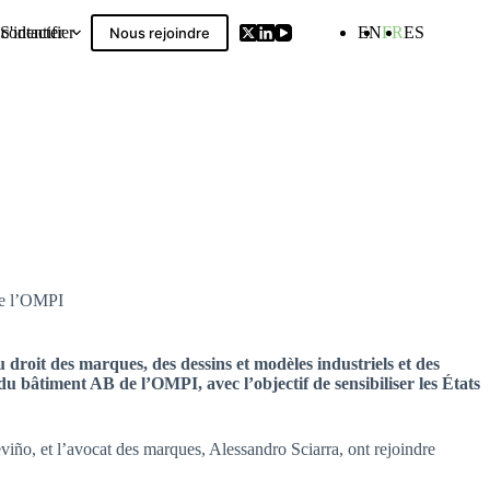
contacter
S'identifier
EN
FR
ES
Nous rejoindre
Compilation
de l’OMPI
roit des marques, des dessins et modèles industriels et des
 bâtiment AB de l’OMPI, avec l’objectif de sensibiliser les États
ño, et l’avocat des marques, Alessandro Sciarra, ont rejoindre