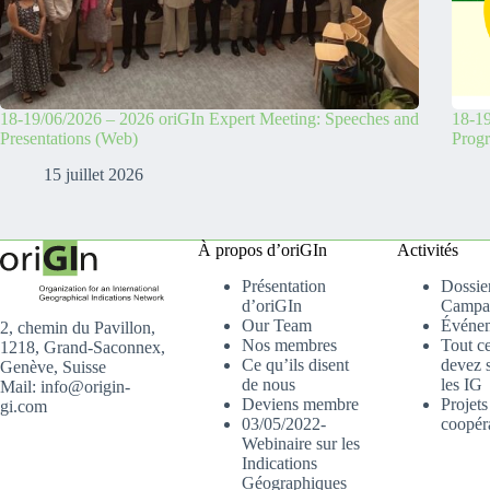
18-19/06/2026 – 2026 oriGIn Expert Meeting: Speeches and
18-19
Presentations (Web)
Prog
15 juillet 2026
À propos d’oriGIn
Activités
Présentation
Dossier
d’oriGIn
Campa
Our Team
Événe
2, chemin du Pavillon,
Nos membres
Tout c
1218, Grand-Saconnex,
Ce qu’ils disent
devez s
Genève, Suisse
de nous
les IG
Mail: info@origin-
Deviens membre
Projets
gi.com
03/05/2022-
coopér
Webinaire sur les
Indications
Géographiques