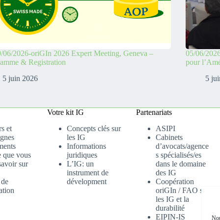
/06/2026-oriGIn 2026 Expert Meeting, Geneva –
05/06/2026
ramme & Registration
pour l’Amé
5 juin 2026
5 ju
Votre kit IG
Partenariats
s et
Concepts clés sur
ASIPI
gnes
les IG
Cabinets
ments
Informations
d’avocats/agence
e que vous
juridiques
s spécialisés/es
avoir sur
L’IG: un
dans le domaine
instrument de
des IG
 de
dévelopment
Coopération
ation
oriGIn / FAO sur
les IG et la
durabilité
EIPIN-IS
Nou