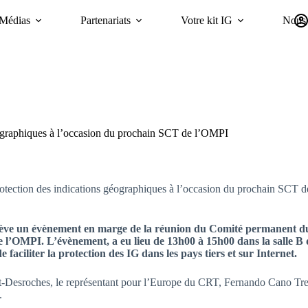
Médias
Partenariats
Votre kit IG
Nous 
Campagnes
Durabilité
GI Trends Panel
oriGIn Worldwide GIs 
éographiques à l’occasion du prochain SCT de l’OMPI
otection des indications géographiques à l’occasion du prochain SCT 
nève un évènement en marge de la réunion du Comité permanent du d
l’OMPI. L’évènement, a eu lieu de 13h00 à 15h00 dans la salle B du
faciliter la protection des IG dans les pays tiers et sur Internet.
-Desroches, le représentant pour l’Europe du CRT, Fernando Cano Trevi
.