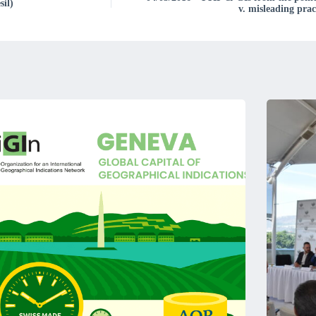
sil)
v. misleading prac