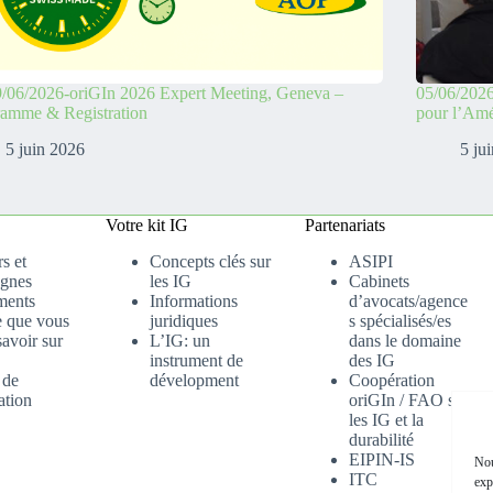
/06/2026-oriGIn 2026 Expert Meeting, Geneva –
05/06/2026
ramme & Registration
pour l’Amé
5 juin 2026
5 ju
Votre kit IG
Partenariats
s et
Concepts clés sur
ASIPI
gnes
les IG
Cabinets
ments
Informations
d’avocats/agence
e que vous
juridiques
s spécialisés/es
avoir sur
L’IG: un
dans le domaine
instrument de
des IG
 de
dévelopment
Coopération
ation
oriGIn / FAO sur
les IG et la
durabilité
EIPIN-IS
Nou
ITC
exp