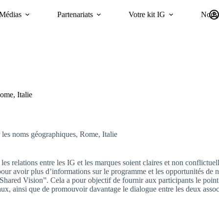
Médias
Partenariats
Votre kit IG
Nous 
Campagnes
Durabilité
GI Trends Panel
oriGIn Worldwide GIs 
me, Italie
les noms géographiques, Rome, Italie
les relations entre les IG et les marques soient claires et non conflict
ur avoir plus d’informations sur le programme et les opportunités de n
 Shared Vision”. Cela a pour objectif de fournir aux participants le poin
x, ainsi que de promouvoir davantage le dialogue entre les deux assoc