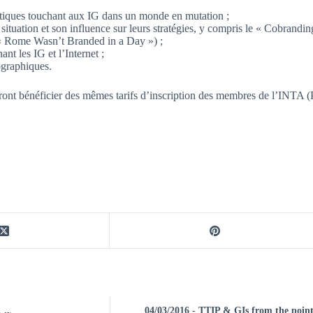
itiques touchant aux IG dans un monde en mutation ;
situation et son influence sur leurs stratégies, y compris le « Cobrandin
« Rome Wasn’t Branded in a Day ») ;
t les IG et l’Internet ;
ographiques.
rront bénéficier des mêmes tarifs d’inscription des membres de l’INTA 
04/03/2016 - TTIP & GIs from the point