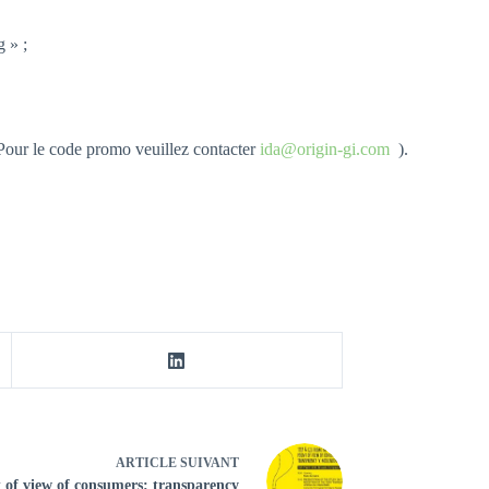
g » ;
(Pour le code promo veuillez contacter
ida@origin-gi.com
).
ARTICLE
SUIVANT
 of view of consumers: transparency