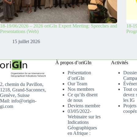
18-19/06/2026 – 2026 oriGIn Expert Meeting: Speeches and
18-19
Presentations (Web)
Prog
15 juillet 2026
À propos d’oriGIn
Activités
Présentation
Dossier
d’oriGIn
Campa
Our Team
Événe
2, chemin du Pavillon,
Nos membres
Tout c
1218, Grand-Saconnex,
Ce qu’ils disent
devez s
Genève, Suisse
de nous
les IG
Mail: info@origin-
Deviens membre
Projets
gi.com
03/05/2022-
coopér
Webinaire sur les
Indications
Géographiques
en Afrique :