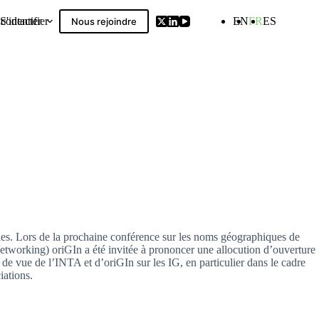
contacter
S'identifier
EN
FR
ES
Nous rejoindre
Compilation
uelles. Lors de la prochaine conférence sur les noms géographiques de
etworking) oriGIn a été invitée à prononcer une allocution d’ouverture
t de vue de l’INTA et d’oriGIn sur les IG, en particulier dans le cadre
iations.