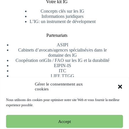
Votre kit IG
Concepts clés sur les IG
Informations juridiques
L’IG: un instrument de dévelopment
Partenariats
ASIPI
Cabinets d’avocats/agences spécialisés/es dans le
domaine des IG
Coopération oriGIn / FAO sur les IG et la durabilité
EIPIN-IS
ITC
LIFE TTGG
Université d’Alicante
Gérer le consentement aux
AfrIPI
cookies
Recevoir notre newsletter
Nous utilisons des cookies pour optimiser notre site Web et vous fournir la meilleur
experience possible.
S'inscrire
Accept
Copyright © 2026 oriGIn | Organization for an International