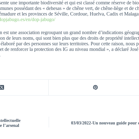
sente une importante biodiversité et qui est classé comme réserve de
munes possédant des « dehesas » de chêne vert, de chêne-liège et de c
émadure et les provinces de Séville, Cordoue, Huelva, Cadix et Malaga 
/dopjabugo.es/en/dop-jabugo/
n est une association regroupant un grand nombre d’indications géograph
ion de leurs noms, qui sont bien plus que des droits de propriété intellectu
 élaboré par des personnes sur leurs territoires. Pour cette raison, nous 
et de renforcer la protection des IG au niveau mondial », a déclaré J
.
ellectuelle
03/03/2022-Un nouveau guide pour d
e l’arsenal