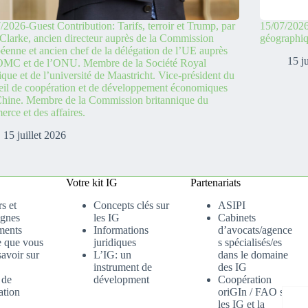
/2026-Guest Contribution: Tarifs, terroir et Trump, par
15/07/2026
Clarke, ancien directeur auprès de la Commission
géographi
éenne et ancien chef de la délégation de l’UE auprès
15 j
’OMC et de l’ONU. Membre de la Société Royal
ique et de l’université de Maastricht. Vice-président du
il de coopération et de développement économiques
hine. Membre de la Commission britannique du
rce et des affaires.
15 juillet 2026
Votre kit IG
Partenariats
s et
Concepts clés sur
ASIPI
gnes
les IG
Cabinets
ments
Informations
d’avocats/agence
e que vous
juridiques
s spécialisés/es
avoir sur
L’IG: un
dans le domaine
instrument de
des IG
 de
dévelopment
Coopération
ation
oriGIn / FAO sur
les IG et la