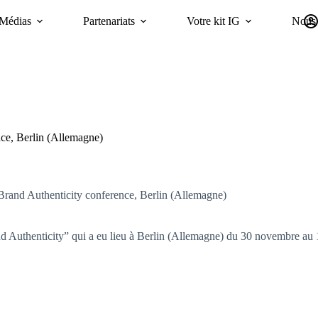
Médias
Partenariats
Votre kit IG
Nous 
Campagnes
Durabilité
GI Trends Panel
oriGIn Worldwide GIs 
ce, Berlin (Allemagne)
and Authenticity conference, Berlin (Allemagne)
d Authenticity” qui a eu lieu à Berlin (Allemagne) du 30 novembre au 1