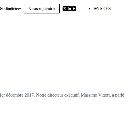
contacter
S'identifier
EN
FR
ES
Nous rejoindre
Compilation
er décembre 2017. Notre directeur exécutif, Massimo Vittori, a parlé