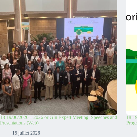
18-19/06/2026 – 2026 oriGIn Expert Meeting: Speeches and
18-19
Presentations (Web)
Prog
15 juillet 2026