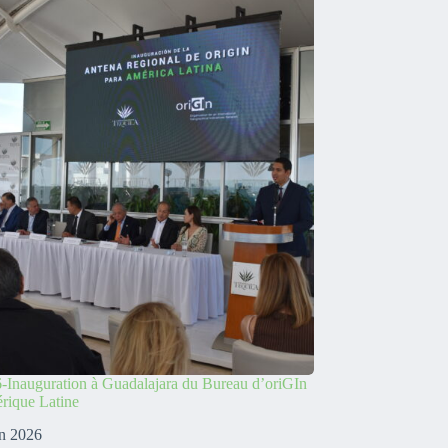
-Inauguration à Guadalajara du Bureau d’oriGIn
rique Latine
in 2026