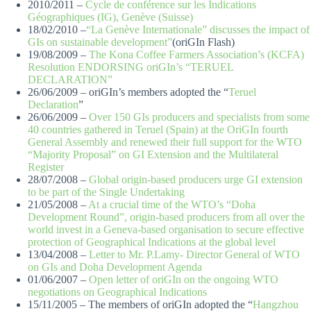
2010/2011 –
Cycle de conférence sur les Indications
Géographiques (IG), Genève (Suisse)
18/02/2010 –
“La Genève Internationale” discusses the impact of
GIs on sustainable development”
(oriGIn Flash)
19/08/2009 –
The Kona Coffee Farmers Association’s (KCFA)
Resolution ENDORSING oriGIn’s “TERUEL
DECLARATION”
26/06/2009 – oriGIn’s members adopted the “
Teruel
Declaration
”
26/06/2009 –
Over 150 GIs producers and specialists from some
40 countries gathered in Teruel (Spain) at the OriGIn fourth
General Assembly and renewed their full support for the WTO
“Majority Proposal” on GI Extension and the Multilateral
Register
28/07/2008 –
Global origin-based producers urge GI extension
to be part of the Single Undertaking
21/05/2008 –
At a crucial time of the WTO’s “Doha
Development Round”, origin-based producers from all over the
world invest in a Geneva-based organisation to secure effective
protection of Geographical Indications at the global level
13/04/2008 –
Letter to Mr. P.Lamy- Director General of WTO
on GIs and Doha Development Agenda
01/06/2007 –
Open letter of oriGIn on the ongoing WTO
negotiations on Geographical Indications
15/11/2005 – The members of oriGIn adopted the “
Hangzhou