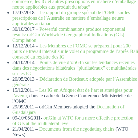
commerce, les IG et autres prescriptions en matière d’emballage
neutre applicables aux produit du tabac”
17/07/2018 –
Le rapport du groupe spécial de l’OMC sur les
prescriptions de l’Australie en matière d’emballage neutre
applicables au tabac
30/10/2017 –
Powerful combinations produce exponential
results: oriGIn Worldwide Geographical Indications (GIs)
Compilation
12/12/2014 –
Les Membres de l’OMC se préparent pour 200
jours de travail intensif sur le volet du programme de l’après-Bali
consacré au registre des IG
24/10/2014 –
Points de vue d’oriGIn sur les tendances récentes
dans des négociations bilatérales “plurilatéraux” et multilatérales
sur les IG
20/05/2013 –
Déclaration de Bordeaux adoptée par l’Assemblée
générale
15/12/2011 –
Les IG en Afrique: état de l’art et stratégies pour
l’avenir
,
dans le cadre de la 8ème Conférence Ministérielle de
l’OMC
29/09/2011 – oriGIn Members adopted the
Declaration of
Guadalajara
09-10/05/2011-
oriGIn at WTO for a more effective protection
of GIs at the multilateral level
21/04/2011 –
Documents from the negotiating chairs
(WTO
News)