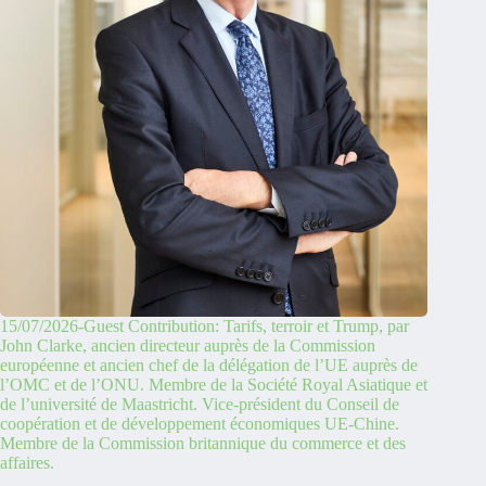
15/07/2026-Guest Contribution: Tarifs, terroir et Trump, par
John Clarke, ancien directeur auprès de la Commission
européenne et ancien chef de la délégation de l’UE auprès de
l’OMC et de l’ONU. Membre de la Société Royal Asiatique et
de l’université de Maastricht. Vice-président du Conseil de
coopération et de développement économiques UE-Chine.
Membre de la Commission britannique du commerce et des
affaires.