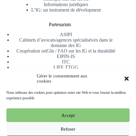
Informations juridiques
L’IG: un instrument de dévelopment
Partenariats
ASIPI
Cabinets d’avocats/agences spécialisés/es dans le
domaine des IG
Coopération oriGIn / FAO sur les IG et la durabilité
EIPIN-IS
ITC
LIFE TTGG
Université d’Alicante
Gérer le consentement aux
AfrIPI
cookies
Recevoir notre newsletter
Nous utilisons des cookies pour optimiser notre site Web et vous fournir la meilleur
experience possible.
S'inscrire
Accept
Copyright © 2026 oriGIn | Organization for an International
Geographical Indications Network -
Site web hébergé et géré
Refuser
par Esperluat