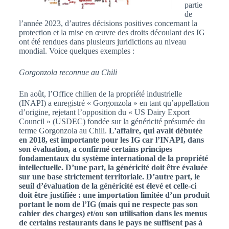
partie
de
l’année 2023, d’autres décisions positives concernant la
protection et la mise en œuvre des droits découlant des IG
ont été rendues dans plusieurs juridictions au niveau
mondial. Voice quelques exemples :
Gorgonzola reconnue au Chili
En août, l’Office chilien de la propriété industrielle
(INAPI) a enregistré « Gorgonzola » en tant qu’appellation
d’origine, rejetant l’opposition du « US Dairy Export
Council » (USDEC) fondée sur la généricité présumée du
terme Gorgonzola au Chili.
L’affaire, qui avait débutée
en 2018, est importante pour les IG car l’INAPI, dans
son évaluation, a confirmé certains principes
fondamentaux du système international de la propriété
intellectuelle. D’une part, la généricité doit être évaluée
sur une base strictement territoriale. D’autre part, le
seuil d’évaluation de la généricité est élevé et celle-ci
doit être justifiée : une importation limitée d’un produit
portant le nom de l’IG (mais qui ne respecte pas son
cahier des charges) et/ou son utilisation dans les menus
de certains restaurants dans le pays ne suffisent pas à