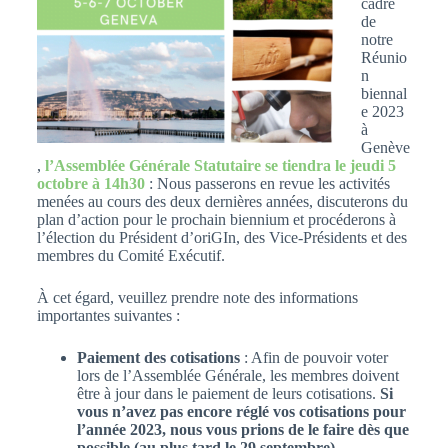
cadre
de
notre
Réunio
n
biennal
e 2023
à
Genève
,
l’Assemblée Générale Statutaire se tiendra le jeudi 5
octobre à 14h30
: Nous passerons en revue les activités
menées au cours des deux dernières années, discuterons du
plan d’action pour le prochain biennium et procéderons à
l’élection du Président d’oriGIn, des Vice-Présidents et des
membres du Comité Exécutif.
À cet égard, veuillez prendre note des informations
importantes suivantes :
Paiement des cotisations
: Afin de pouvoir voter
lors de l’Assemblée Générale, les membres doivent
être à jour dans le paiement de leurs cotisations.
Si
vous n’avez pas encore réglé vos cotisations pour
l’année 2023, nous vous prions de le faire dès que
possible (au plus tard le 29 septembre).