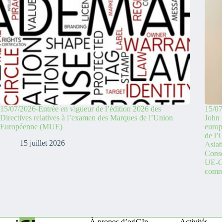
15/07/2026-Entrée en vigueur de l’édition 2026 des
15/07
Directives relatives à l’examen des Marques de l’Union
John 
Européenne (MUE)
europ
de l
15 juillet 2026
Asiat
Conse
UE-C
comme
À propos d’oriGIn
Activités