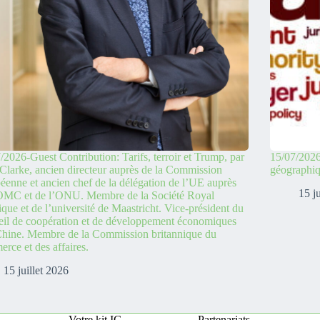
/2026-Guest Contribution: Tarifs, terroir et Trump, par
15/07/2026
Clarke, ancien directeur auprès de la Commission
géographi
éenne et ancien chef de la délégation de l’UE auprès
15 j
’OMC et de l’ONU. Membre de la Société Royal
ique et de l’université de Maastricht. Vice-président du
il de coopération et de développement économiques
hine. Membre de la Commission britannique du
rce et des affaires.
15 juillet 2026
Votre kit IG
Partenariats