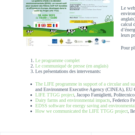
Le webi
environ
anglais
calcul 
d’énerg
leurs p
Pour pl
Le programme complet
Le communiqué de presse (en anglais)
Les présentations des intervenants:
The LIFE programme in support of a circular and s
and Environment Executive Agency (CINEA), EU
LIFE TTGG project
, Jacopo Famiglietti, Politecnic
Dairy farms and environmental impacts
, Federico Fr
EDSS software for energy saving and environmental 
How we communicated the LIFE TTGG project
, I