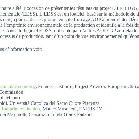
naire a été l’occasion de présenter les résultats du projet LIFE TTGG, e
nementale (EDSS). L’EDSS est un logiciel, basé sur la méthodologie d
), conçu pour aider les producteurs de fromage AOP à prendre des décisio
de l’empreinte environnementale de la production et identifie à la fois
ie. Ainsi, le logiciel EDSS, utilisable par d’autres AOP/IGP au-delà de l
rocessus de production, tant d’un point de vue environnemental qu’éc
us d’information voir:
ustainable economy
, Francesca Ettorre, Project Advisor, European Climat
 Commission
o di Milano
oldi, Università Cattolica del Sacro Cuore Piacenza
footprint evaluation
, Matteo Muscherà, ENERSEM
lenia Martinotti, Consorzio Tutela Grana Padano