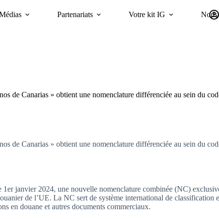
Médias
Partenariats
Votre kit IG
Nous 
Campagnes
Durabilité
GI Trends Panel
oriGIn Worldwide GIs 
os de Canarias » obtient une nomenclature différenciée au sein du co
os de Canarias » obtient une nomenclature différenciée au sein du co
e 1er janvier 2024, une nouvelle nomenclature combinée (NC) exclusive
ouanier de l’UE. La NC sert de système international de classification et
ions en douane et autres documents commerciaux.