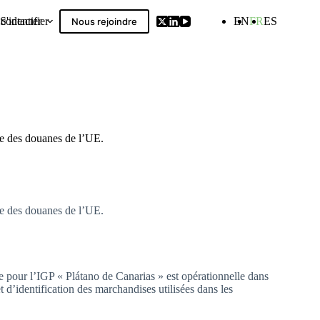
contacter
S'identifier
EN
FR
ES
Nous rejoindre
Compilation
de des douanes de l’UE.
de des douanes de l’UE.
 pour l’IGP « Plátano de Canarias » est opérationnelle dans
 d’identification des marchandises utilisées dans les