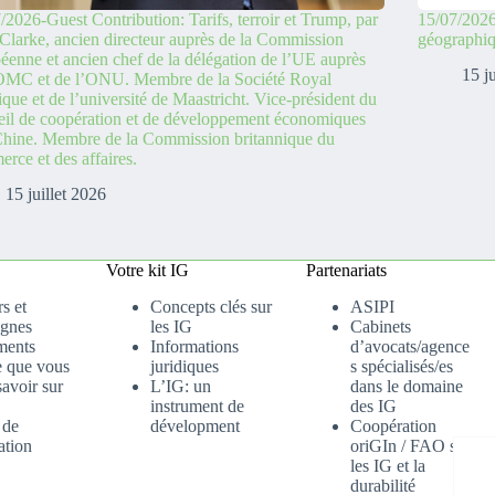
/2026-Guest Contribution: Tarifs, terroir et Trump, par
15/07/2026
Clarke, ancien directeur auprès de la Commission
géographi
éenne et ancien chef de la délégation de l’UE auprès
15 j
’OMC et de l’ONU. Membre de la Société Royal
ique et de l’université de Maastricht. Vice-président du
il de coopération et de développement économiques
hine. Membre de la Commission britannique du
rce et des affaires.
15 juillet 2026
Votre kit IG
Partenariats
s et
Concepts clés sur
ASIPI
gnes
les IG
Cabinets
ments
Informations
d’avocats/agence
e que vous
juridiques
s spécialisés/es
avoir sur
L’IG: un
dans le domaine
instrument de
des IG
 de
dévelopment
Coopération
ation
oriGIn / FAO sur
les IG et la
durabilité