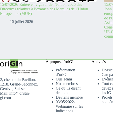
15/07/2026-Entrée en vigueur de l’édition 2026 des
15/07
Directives relatives à l’examen des Marques de l’Union
John 
Européenne (MUE)
europ
de l
15 juillet 2026
Asiat
Conse
UE-C
comme
À propos d’oriGIn
Activités
Présentation
Dossier
d’oriGIn
Campa
Our Team
Événe
2, chemin du Pavillon,
Nos membres
Tout c
1218, Grand-Saconnex,
Ce qu’ils disent
devez s
Genève, Suisse
de nous
les IG
Mail: info@origin-
Deviens membre
Projets
gi.com
03/05/2022-
coopér
Webinaire sur les
Indications