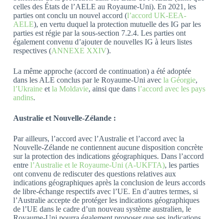
celles des États de l’AELE au Royaume-Uni). En 2021, les
parties ont conclu un nouvel accord (
l’accord UK-EEA-
AELE
), en vertu duquel la protection mutuelle des IG par les
parties est régie par la sous-section 7.2.4. Les parties ont
également convenu d’ajouter de nouvelles IG à leurs listes
respectives (
ANNEXE XXIV
).
La même approche (accord de continuation) a été adoptée
dans les ALE conclus par le Royaume-Uni avec
la Géorgie
,
l’Ukraine
et
la Moldavie
, ainsi que dans
l’accord avec les pays
andins
.
Australie et Nouvelle-Zélande :
Par ailleurs, l’accord avec l’Australie et l’accord avec la
Nouvelle-Zélande ne contiennent aucune disposition concrète
sur la protection des indications géographiques. Dans l’accord
entre
l’Australie et le Royaume-Uni (A-UKFTA)
, les parties
ont convenu de rediscuter des questions relatives aux
indications géographiques après la conclusion de leurs accords
de libre-échange respectifs avec l’UE. En d’autres termes, si
l’Australie accepte de protéger les indications géographiques
de l’UE dans le cadre d’un nouveau système australien, le
Royaume-Uni pourra également proposer que ses indications