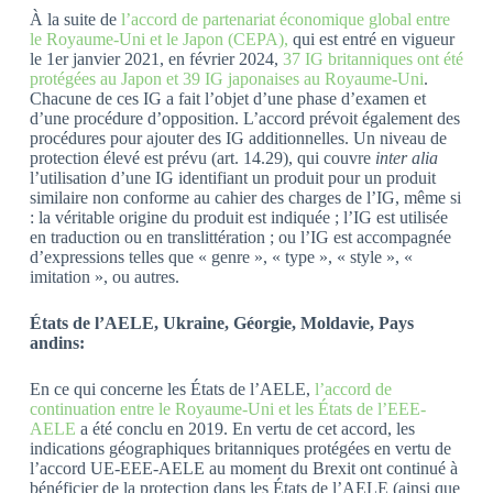
À la suite de
l’accord de partenariat économique global entre
le Royaume-Uni et le Japon (CEPA),
qui est entré en vigueur
le 1er janvier 2021, en février 2024,
37 IG britanniques ont été
protégées au Japon et 39 IG japonaises au Royaume-Uni
.
Chacune de ces IG a fait l’objet d’une phase d’examen et
d’une procédure d’opposition. L’accord prévoit également des
procédures pour ajouter des IG additionnelles. Un niveau de
protection élevé est prévu (art. 14.29), qui couvre
inter alia
l’utilisation d’une IG identifiant un produit pour un produit
similaire non conforme au cahier des charges de l’IG, même si
: la véritable origine du produit est indiquée ; l’IG est utilisée
en traduction ou en translittération ; ou l’IG est accompagnée
d’expressions telles que « genre », « type », « style », «
imitation », ou autres.
États de l’AELE, Ukraine, Géorgie, Moldavie, Pays
andins:
En ce qui concerne les États de l’AELE,
l’accord de
continuation entre le Royaume-Uni et les États de l’EEE-
AELE
a été conclu en 2019. En vertu de cet accord, les
indications géographiques britanniques protégées en vertu de
l’accord UE-EEE-AELE au moment du Brexit ont continué à
bénéficier de la protection dans les États de l’AELE (ainsi que