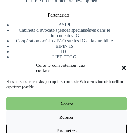
L’IG: un instrument de dévelopment
Partenariats
ASIPI
Cabinets d’avocats/agences spécialisés/es dans le
domaine des IG
Coopération oriGIn / FAO sur les IG et la durabilité
EIPIN-IS
ITC
LIFE TTGG
Université d’Alicante
Gérer le consentement aux
AfrIPI
cookies
Recevoir notre newsletter
Nous utilisons des cookies pour optimiser notre site Web et vous fournir la meilleur
experience possible.
S'inscrire
Accept
Copyright © 2026 oriGIn | Organization for an International
Geographical Indications Network -
Site web hébergé et géré
Refuser
par Esperluat
Paramètres