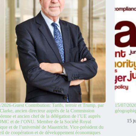
/2026-Guest Contribution: Tarifs, terroir et Trump, par
15/07/2026
Clarke, ancien directeur auprès de la Commission
géographi
éenne et ancien chef de la délégation de l’UE auprès
15 j
’OMC et de l’ONU. Membre de la Société Royal
ique et de l’université de Maastricht. Vice-président du
il de coopération et de développement économiques