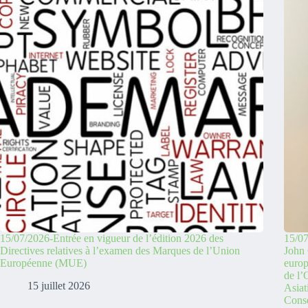
15/07/2026-Entrée en vigueur de l’édition 2026 des
15/07
Directives relatives à l’examen des Marques de l’Union
John 
Européenne (MUE)
europ
de l
15 juillet 2026
Asiat
Conse