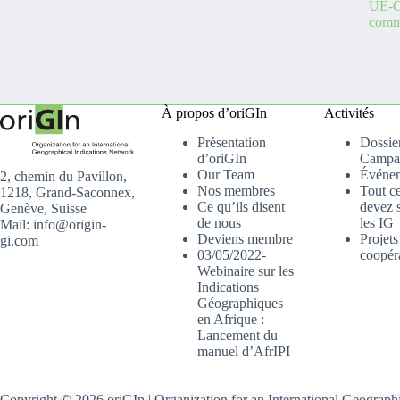
UE-C
comme
À propos d’oriGIn
Activités
Présentation
Dossier
d’oriGIn
Campa
Our Team
Événe
2, chemin du Pavillon,
Nos membres
Tout c
1218, Grand-Saconnex,
Ce qu’ils disent
devez s
Genève, Suisse
de nous
les IG
Mail: info@origin-
Deviens membre
Projets
gi.com
03/05/2022-
coopér
Webinaire sur les
Indications
Géographiques
en Afrique :
Lancement du
manuel d’AfrIPI
Copyright © 2026 oriGIn | Organization for an International Geographi