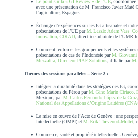
Le point sur la « GI Review » de l’UE
, coordonnée 
avec une présentation de M. Francisco Javier Maté Cab
l’agriculture, Espagne.
Échange d’expériences sur les IG artisanales et indu
présentations de l’UE par
M. Laszlo Adam Vass, Con
Innovation, CIRAD
, directrice adjointe de l’UMR
Comment renforcer les groupements et les systèmes d
présentations de cas de l’Indonésie par
M. Giovanni 
Mezzalira, Directeur PIAF Solutions
, d’Italie par
M.
Thèmes des sessions parallèles – Série 2 :
Intégrer la durabilité dans les stratégies des IG, co
présentations du Pérou par
M. Gino Marín Ciriaco, 
Mexique, par
M. Carlos Fernando López de la Cruz,
National des Appellations d’Origine Laitières (CN
La mise en œuvre de l’Acte de Genève : une perspec
Intellectuelle (OMPI)
et
M. Erik Thevenod-Mottet
, 
Commerce, santé et propriété intellectuelle : Genèv