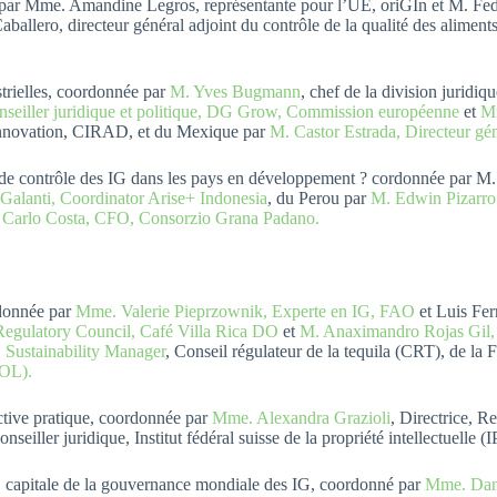
par Mme. Amandine Legros, représentante pour l’UE, oriGIn et M. Fede
allero, directeur général adjoint du contrôle de la qualité des aliments
strielles, coordonnée par
M. Yves Bugmann
, chef de la division juridiq
seiller juridique et politique, DG Grow, Commission européenne
et
Mm
 Innovation, CIRAD, et du Mexique par
M. Castor Estrada, Directeur gé
e contrôle des IG dans les pays en développement ? cordonnée par M. M
Galanti, Coordinator Arise+ Indonesia
, du Perou par
M. Edwin Pizarro
 Carlo Costa, CFO, Consorzio Grana Padano.
ordonnée par
Mme. Valerie Pieprzownik, Experte en IG, FAO
et Luis Fer
Regulatory Council, Café Villa Rica DO
et
M. Anaximandro Rojas Gi
 Sustainability Manager
, Conseil régulateur de la tequila (CRT), de la 
AOL).
tive pratique, coordonnée par
Mme. Alexandra Grazioli
, Directrice, R
conseiller juridique, Institut fédéral suisse de la propriété intellectuelle (I
e, capitale de la gouvernance mondiale des IG, coordonné par
Mme. Dani