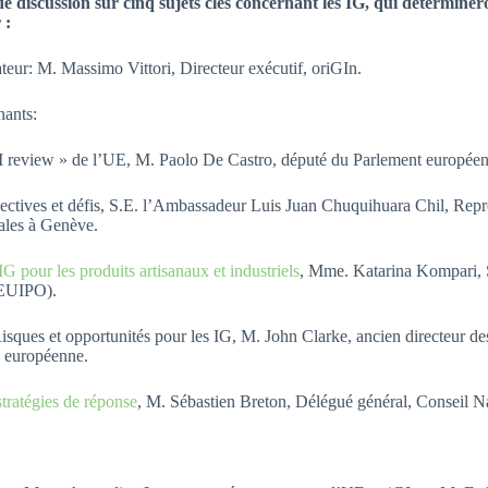
e discussion sur cinq sujets clés concernant les IG, qui déterminer
 :
teur:
M. Massimo Vittori, Directeur exécutif, oriGIn.
nants:
 review » de l’UE, M. Paolo De Castro, député du Parlement européen
ctives et défis, S.E. l’Ambassadeur Luis Juan Chuquihuara Chil, Repr
nales à Genève.
G pour les produits artisanaux et industriels
, Mme. Katarina Kompari, S
 (EUIPO).
Risques et opportunités pour les IG, M. John Clarke, ancien directeur des
n européenne.
tratégies de réponse
, M. Sébastien Breton, Délégué général, Conseil N