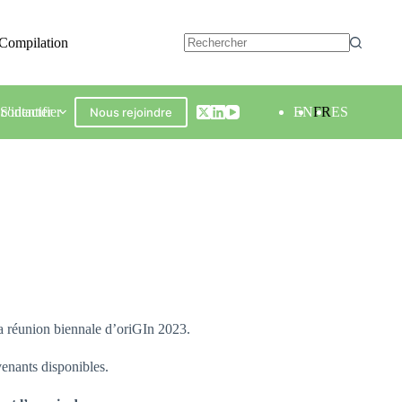
Compilation
contacter
S'identifier
EN
FR
ES
Nous rejoindre
 la réunion biennale d’oriGIn 2023.
venants disponibles.