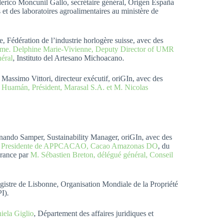
rico Moncunil Gallo, secrétaire général, Origen España
 et des laboratoires agroalimentaires au ministère de
ue, Fédération de l’industrie horlogère suisse, avec des
e. Delphine Marie-Vivienne, Deputy Director of UMR
néral
, Instituto del Artesano Michoacano.
assimo Vittori, directeur exécutif, oriGIn, avec des
 Huamán, Président, Marasal S.A. et M. Nicolas
nando Samper, Sustainability Manager, oriGIn, avec des
l, Presidente de APPCACAO, Cacao Amazonas DO
, du
France par
M. Sébastien Breton, délégué général, Conseil
egistre de Lisbonne, Organisation Mondiale de la Propriété
PI).
ela Giglio
, Département des affaires juridiques et