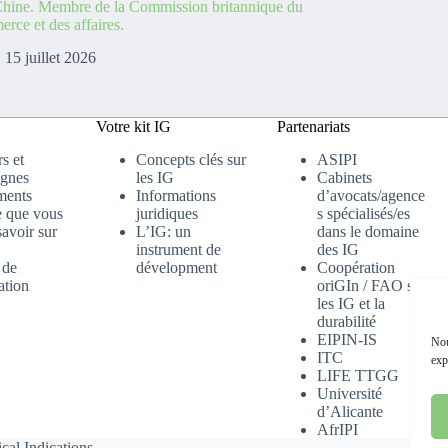
hine. Membre de la Commission britannique du
rce et des affaires.
15 juillet 2026
Votre kit IG
Partenariats
s et
Concepts clés sur
ASIPI
gnes
les IG
Cabinets
ments
Informations
d’avocats/agence
e que vous
juridiques
s spécialisés/es
avoir sur
L’IG: un
dans le domaine
instrument de
des IG
 de
dévelopment
Coopération
ation
oriGIn / FAO sur
les IG et la
durabilité
EIPIN-IS
Nou
ITC
exp
LIFE TTGG
Université
d’Alicante
AfrIPI
cal Indications